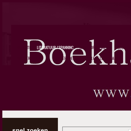
WEBSITE
LITERATUUR / SPANNING
KANTOORARTIKELEN
GLOBES
WAGNERS ITALIE
...
KINDERBOEKEN / YA
LUXE LEDERWAREN
BO
snel zoeken