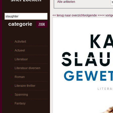
Alle artikelen
<<
terug naar overzicht
volgende
>>
<<
vorig
categorie
ZOEK
Activiteit
Actueel
Literatuur
Literatuur diversen
Roman
Literaire thriller
Spanning
Fantasy