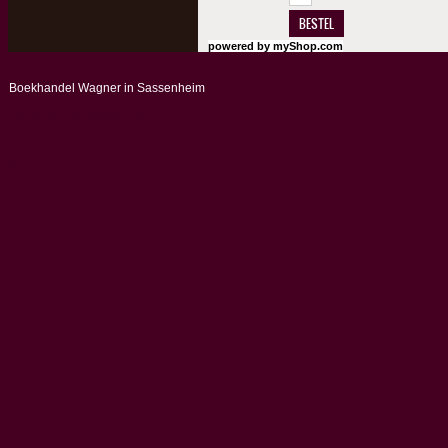
BESTEL
powered by
myShop.com
Boekhandel Wagner in Sassenheim
info@boekhandelwagner.nl
Boekhandel
Boekhandel
Schoolcampus