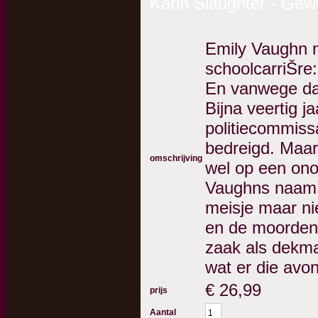
Karin Slaughter - Gew
Emily Vaughn m
schoolcarriŠre
En vanwege dat
Bijna veertig j
politiecommiss
bedreigd. Maar 
omschrijving
wel op een ono
Vaughns naam v
meisje maar nie
en de moordena
zaak als dekma
wat er die avon
€
26,99
prijs
Aantal