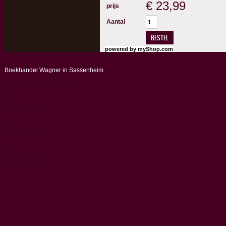
€
23,99
prijs
Aantal
BESTEL
powered by
myShop.com
Boekhandel Wagner in Sassenheim
info@boekhandelwagner.nl
Boekhandel
Boekhandel
Schoolcampus