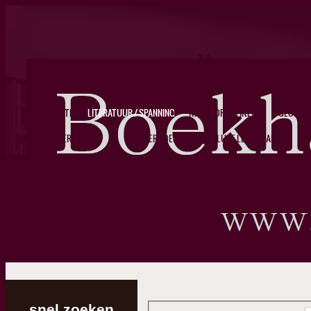
WEBSITE
LITERATUUR / SPANNING
KANTOORARTIKELEN
GLOBES
WAGNERS ITALIE
...
KINDERBOEKEN / YA
LUXE LEDERWAREN
BO
snel zoeken