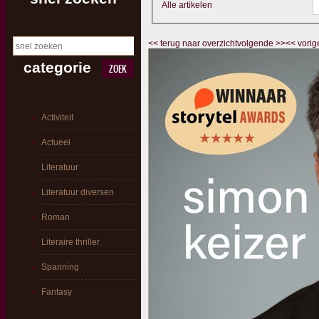
Alle artikelen
<<
terug naar overzicht
volgende
>>
<<
vorig
categorie
ZOEK
Activiteit
Actueel
Literatuur
Literatuur diversen
Roman
Literaire thriller
Spanning
Fantasy