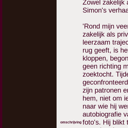
Zowel zakelijk 
Simon's verhaa
'Rond mijn veer
zakelijk als pr
leerzaam trajec
rug geeft, is h
kloppen, begon
geen richting 
zoektocht. Tijd
geconfronteerd
zijn patronen e
hem, niet om i
naar wie hij w
autobiografie v
foto's. Hij bli
omschrijving