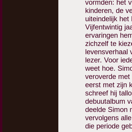
vormden: het vr
kinderen, de v
uiteindelijk he
Vijfentwintig j
ervaringen hem
zichzelf te kiez
levensverhaal 
lezer. Voor ied
weet hoe. Simo
veroverde met 
eerst met zijn
schreef hij tal
debuutalbum va
deelde Simon m
vervolgens alle 
die periode ge